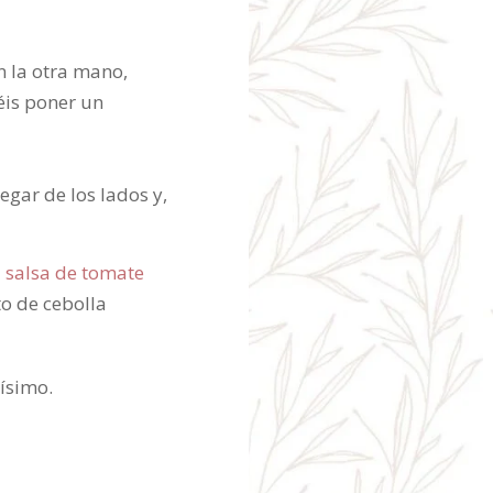
n la otra mano,
éis poner un
gar de los lados y,
a
salsa de tomate
to de cebolla
hísimo.