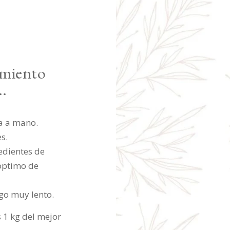
imiento
..
ha a mano.
s.
edientes de
óptimo de
ego muy lento.
 1 kg del mejor