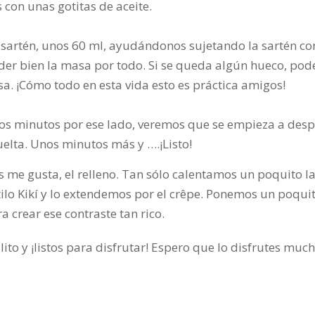
 con unas gotitas de aceite.
sartén, unos 60 ml, ayudándonos sujetando la sartén co
nder bien la masa por todo. Si se queda algún hueco, pod
. ¡Cómo todo en esta vida esto es práctica amigos!
s minutos por ese lado, veremos que se empieza a despe
vuelta. Unos minutos más y ….¡Listo!
 me gusta, el relleno. Tan sólo calentamos un poquito l
ilo Kikí y lo extendemos por el crêpe. Ponemos un poqui
a crear ese contraste tan rico.
ito y ¡listos para disfrutar! Espero que lo disfrutes muc