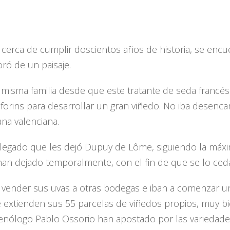
á cerca de cumplir doscientos años de historia, se en
ró de un paisaje.
isma familia desde que este tratante de seda francés d
orins para desarrollar un gran viñedo. No iba desencam
na valenciana.
legado que les dejó Dupuy de Lôme, siguiendo la máxim
an dejado temporalmente, con el fin de que se lo cedan
 vender sus uvas a otras bodegas e iban a comenzar un
se extienden sus 55 parcelas de viñedos propios, muy bi
l enólogo Pablo Ossorio han apostado por las variedad