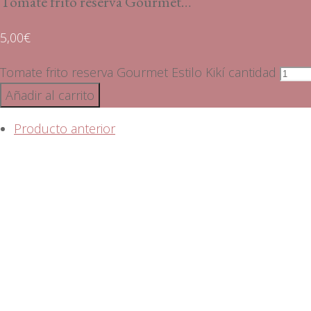
Tomate frito reserva Gourmet…
5,00
€
Tomate frito reserva Gourmet Estilo Kikí cantidad
Añadir al carrito
Producto anterior